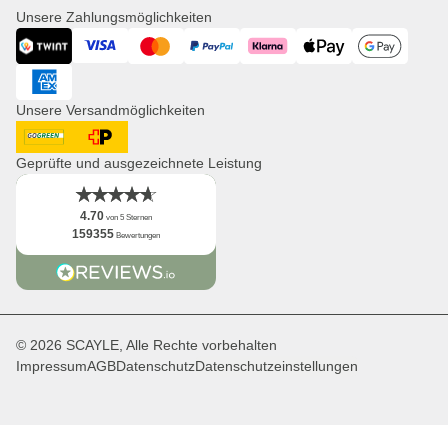
Presse
Unsere Zahlungsmöglichkeiten
Uhren
Corporate Branding
Visa
Twint
Mastercard
PayPal
Klarna
ApplePay
GooglePay
Kooperationsanfragen
Distribution & B2B
American Express
Newsletter
Unsere Versandmöglichkeiten
App
Fakten
DHL GoGreen
Post CH
Geprüfte und ausgezeichnete Leistung
4.70
von 5 Sternen
159355
Bewertungen
© 2026 SCAYLE, Alle Rechte vorbehalten
Impressum
AGB
Datenschutz
Datenschutzeinstellungen