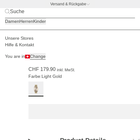
Versand & Rückgabe
BACK TO BUSINESS –
gratis Trinkflaschen-Deal
Damen
Herren
Kinder
Unsere Stores
Damen
Uhren
Grace
Hilfe & Kontakt
(47)
You are in
Change
Grace Light Gold Cream Woven Steel
CHF 179.90
inkl. MwSt.
Farbe:
Light Gold