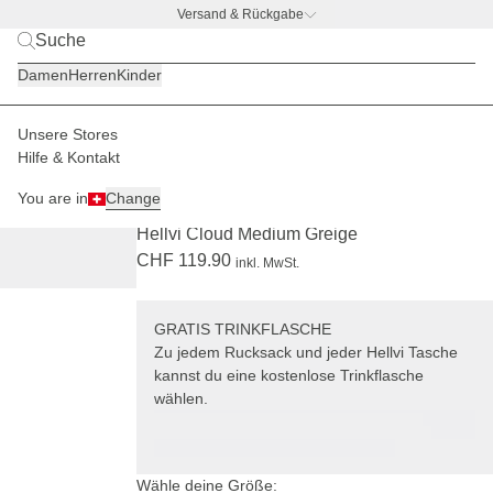
Versand & Rückgabe
BACK TO BUSINESS –
gratis Trinkflaschen-Deal
Damen
Herren
Kinder
Paulina ist 1,74
m groß
Unsere Stores
Damen
Taschen
Hellvi
Hilfe & Kontakt
+ GRATIS TRINKFLASCHE
You are in
Change
(837)
Hellvi Cloud Medium Greige
CHF 119.90
inkl. MwSt.
GRATIS TRINKFLASCHE
Zu jedem Rucksack und jeder Hellvi Tasche
kannst du eine kostenlose Trinkflasche
wählen.
Wähle deine Größe: