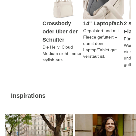
Crossbody
14" Laptopfach
2 sei
Gepolstert und mit
oder über der
Flas
Fleece gefüttert –
Für d
Schulter
damit dein
Wasse
Die Hellvi Cloud
Laptop/Tablet gut
einen
Medium sieht immer
verstaut ist.
und al
stylish aus.
griffbe
Inspirations