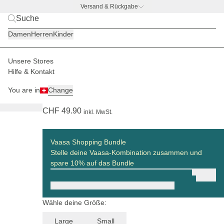
Versand & Rückgabe
BACK TO BUSINESS
|
Jetzt entdecken
Damen
Herren
Kinder
Unsere Stores
Damen
Körbe
Vaasa
Hilfe & Kontakt
(57)
You are in
Change
Vaasa Cooling Inlay Large Dusty Khaki
CHF 49.90
inkl. MwSt.
Vaasa Shopping Bundle
Stelle deine Vaasa-Kombination zusammen und
spare 10% auf das Bundle
Wähle deine Größe:
Large
Small