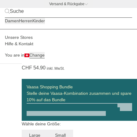
Versand & Rückgabe
BACK TO BUSINESS
|
Jetzt entdecken
Damen
Herren
Kinder
Unsere Stores
Damen
Körbe
Vaasa
Hilfe & Kontakt
(57)
You are in
Change
Vaasa Cooling Inlay Large Leo Dark Brown
CHF 54.90
inkl. MwSt.
Vaasa Shopping Bundle
Stelle deine Vaasa-Kombination zusammen und spare
10% auf das Bundle
Wähle deine Größe:
Large
Small