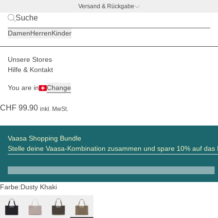
Versand & Rückgabe
BACK TO BUSINESS
|
Jetzt entdecken
Damen
Herren
Kinder
Unsere Stores
Damen
Körbe
Vaasa
Hilfe & Kontakt
(290)
You are in
Change
Vaasa Shopping Basket Cord Dusty Khaki
CHF 99.90
inkl. MwSt.
Vaasa Shopping Bundle
Stelle deine Vaasa-Kombination zusammen und spare 10% auf das
Farbe:
Dusty Khaki