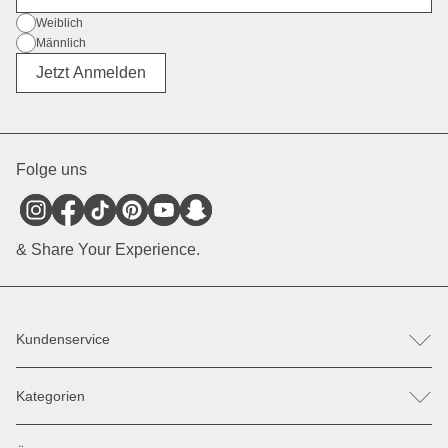
Geschlecht
Weiblich
Männlich
Divers
Jetzt Anmelden
Folge uns
& Share Your Experience.
Kundenservice
FAQ
Kategorien
Hilfe & Kontakt
Retoure / Reklamation anmelden
Rucksäcke
Ersatzteile