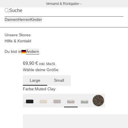
Versand & Rückgabe
BACK TO BUSINESS
|
Jetzt entdecken
Damen
Herren
Kinder
Unsere Stores
Damen
Accessoires
Portemonnaies
Hilfe & Kontakt
(138)
Du bist in
Ändern
Bergen Pro Wallet Large Muted Clay
69,90 €
inkl. MwSt.
Wähle deine Größe:
Large
Small
Farbe:
Muted Clay