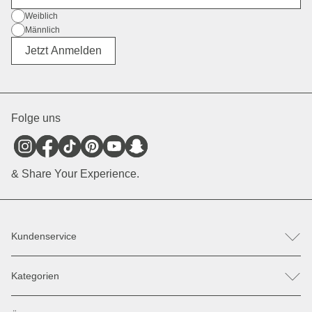
Geschlecht
Weiblich
Männlich
Divers
Jetzt Anmelden
Folge uns
& Share Your Experience.
Kundenservice
FAQ
Kategorien
Hilfe & Kontakt
Retoure / Reklamation anmelden
Rucksäcke
Ersatzteile