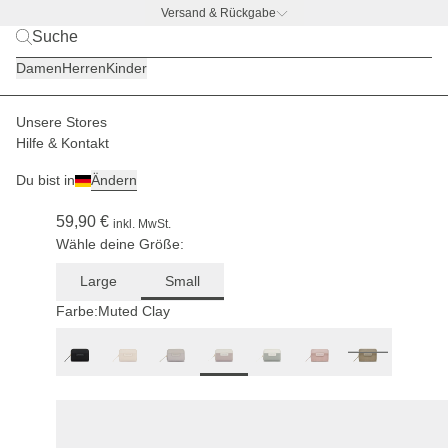
Versand & Rückgabe
BACK TO BUSINESS –
gratis Trinkflaschen-Deal
Damen
Herren
Kinder
Unsere Stores
Damen
Accessoires
Portemonnaies
Hilfe & Kontakt
(320)
Du bist in
Ändern
Bergen Pro Wallet Small Muted Clay
59,90 €
inkl. MwSt.
Wähle deine Größe:
Large
Small
Farbe:
Muted Clay