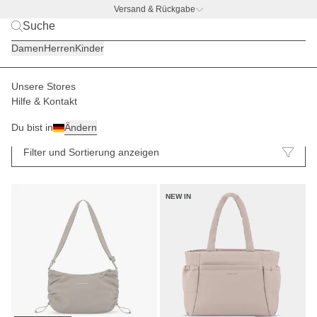
Versand & Rückgabe
BACK TO BUSINESS –
gratis Trinkflaschen-Deal
Damen
Herren
Kinder
Unsere Stores
Hilfe & Kontakt
Crossbody Bag
Taschen
64
Du bist in
Ändern
Filter und Sortierung anzeigen
NEW IN