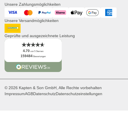
Presse
Unsere Zahlungsmöglichkeiten
Uhren
Corporate Branding
Visa
Mastercard
PayPal
Klarna
ApplePay
GooglePay
American Expres
Kooperationsanfragen
Unsere Versandmöglichkeiten
Distribution & B2B
Newsletter
DHL GoGreen
App
Geprüfte und ausgezeichnete Leistung
Fakten
4.70
von 5 Sternen
159484
Bewertungen
© 2026 Kapten & Son GmbH, Alle Rechte vorbehalten
Impressum
AGB
Datenschutz
Datenschutzeinstellungen