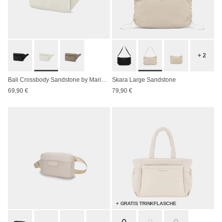
+ 2
Bali Crossbody Sandstone by Mariefeandjakesnow
Skara Large Sandstone
69,90 €
79,90 €
+ GRATIS TRINKFLASCHE