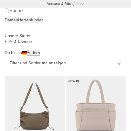
Versand & Rückgabe
BACK TO BUSINESS –
gratis Trinkflaschen-Deal
Damen
Herren
Kinder
Unsere Stores
Hilfe & Kontakt
Crossbody Bag
Taschen
64
Du bist in
Ändern
Filter und Sortierung anzeigen
NEW IN