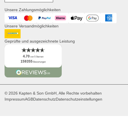
Jobs
Einkaufskörbe
Presse
Unsere Zahlungsmöglichkeiten
Uhren
Corporate Branding
Visa
Mastercard
PayPal
Klarna
ApplePay
GooglePay
American Expres
Kooperationsanfragen
Unsere Versandmöglichkeiten
Distribution & B2B
Newsletter
DHL GoGreen
App
Geprüfte und ausgezeichnete Leistung
Fakten
4.70
von 5 Sternen
159355
Bewertungen
© 2026 Kapten & Son GmbH, Alle Rechte vorbehalten
Impressum
AGB
Datenschutz
Datenschutzeinstellungen