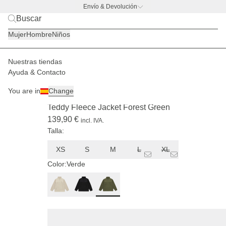
Envío & Devolución
BACK TO BUSINESS –
la promo de botella
Mujer
Hombre
Niños
Nuestras tiendas
Hombre
Chaquetas
Chaquetas de tejido polar
Ayuda & Contacto
ONLINE ONLY
ENVÍO A FINALES DE AGOSTO
You are in
Change
(232)
Teddy Fleece Jacket Forest Green
139,90 €
incl. IVA.
Talla:
XS
S
M
L
XL
Color:
Verde