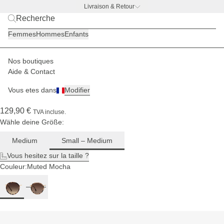
Livraison & Retour
BACK TO WORK |
Découvrir maintenant
Pour
Femmes
Hommes
Enfants
les
visages
moyens
Nos boutiques
Hommes
Lunettes de soleil
Amsterdam
Aide & Contact
(154)
Vous etes dans
Modifier
Amsterdam Umber Tortoise Brown
129,90 €
TVA incluse.
Wähle deine Größe:
Medium
Small – Medium
Vous hesitez sur la taille ?
Couleur:
Muted Mocha