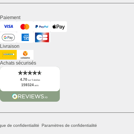
Paiement
Visa
Mastercard
PayPal
ApplePay
GooglePay
American Express
Cart Bancaire
Livraison
DHL GoGreen
Collisimo
Achats sécurisés
4.70
sur 5 étoiles
159324
avis
ique de confidentialité
Paramètres de confidentialité