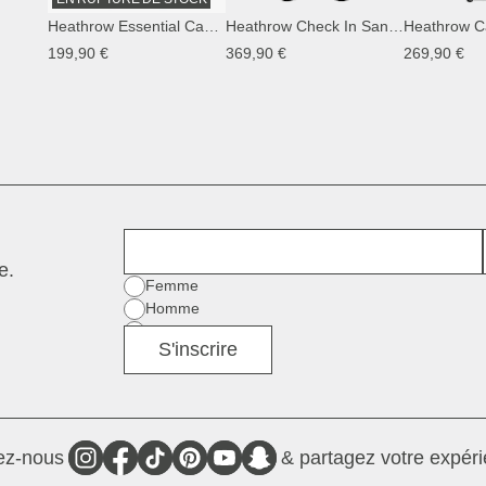
Heathrow Essential Cabin Sandstone
Heathrow Check In Sandstone
Heathrow Ca
199,90 €
369,90 €
269,90 €
Prénom
e.
Sexe
Femme
Homme
Divers
S'inscrire
ez-nous
& partagez votre expéri