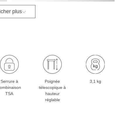
icher plus
Serrure à
Poignée
3,1 kg
ombinaison
télescopique à
TSA
hauteur
réglable