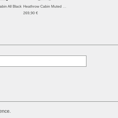
bin All Black
Heathrow Cabin Muted Clay
269,90 €
E-mail
ence.