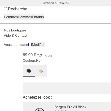
Livraison & Retour
BACK TO WORK —
offre gourde offerte
Femmes
Hommes
Enfants
Nos boutiques
Hommes
Sacs à main
Lulea
Aide & Contact
(589)
Vous etes dans
Modifier
Lulea All Black
69,90 €
TVA incluse.
Couleur:
Noir
Achetez le look :
Bergen Pro All Black