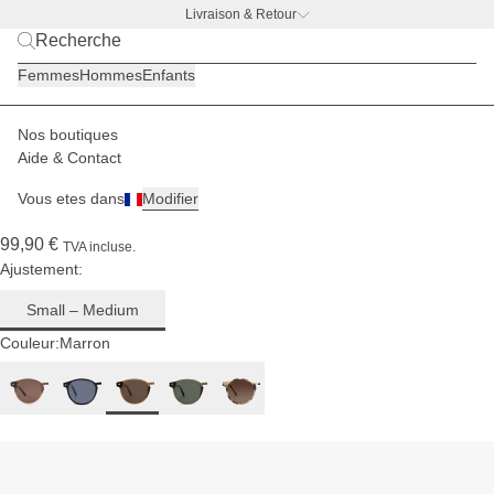
Livraison & Retour
Pour
BACK TO WORK —
offre gourde offerte
les
Femmes
Hommes
Enfants
visages
fins à
moyens
Nos boutiques
Hommes
Lunettes de soleil
Marais
Aide & Contact
(356)
Vous etes dans
Modifier
Marais Transparent Caramel Brown
99,90 €
TVA incluse.
Ajustement:
Small – Medium
Couleur:
Marron