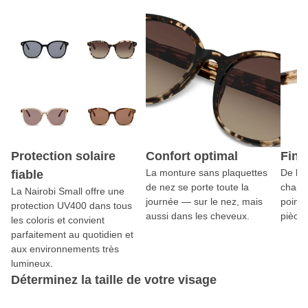
Protection solaire
Confort optimal
Fini
La monture sans plaquettes
De la
fiable
de nez se porte toute la
charni
La Nairobi Small offre une
journée — sur le nez, mais
points
protection UV400 dans tous
aussi dans les cheveux.
pièce 
les coloris et convient
parfaitement au quotidien et
aux environnements très
lumineux.
Déterminez la taille de votre visage