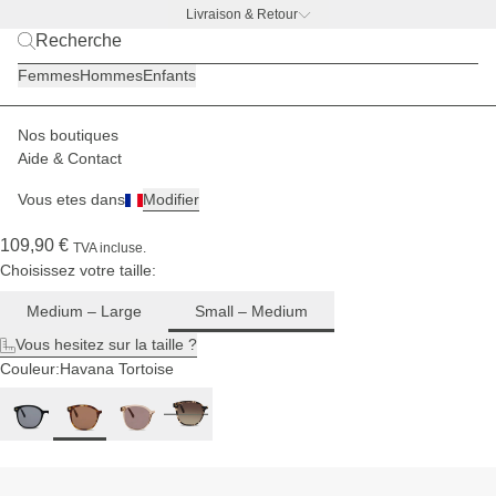
Livraison & Retour
Pour
BACK TO WORK —
offre gourde offerte
les
Femmes
Hommes
Enfants
visages
fins à
moyens
Nos boutiques
Femmes
Lunettes de soleil
Nairobi
Aide & Contact
(48)
Vous etes dans
Modifier
Nairobi Small Havana Tortoise Brown
109,90 €
TVA incluse.
Choisissez votre taille:
Medium – Large
Small – Medium
Vous hesitez sur la taille ?
Couleur:
Havana Tortoise