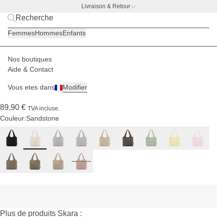
Livraison & Retour
BACK TO WORK —
offre gourde offerte
Femmes
Hommes
Enfants
Nos boutiques
Femmes
Sacs à main
Skara Cloud
Aide & Contact
(776)
Vous etes dans
Modifier
Skara Cloud Shopper Sandstone
89,90 €
TVA incluse.
Couleur:
Sandstone
Plus de produits Skara :