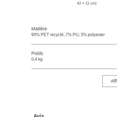
42 × 11 cm)
Matière
90% PET recyclé, 7% PU, 3% polyester
Poids
0,4 kg
Aff
Avis