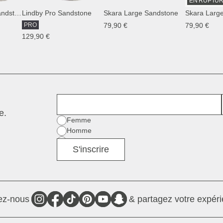
EN RUPTUR
Hellvi Pro Large Sandstone
Lindby Pro Sandstone
Skara Large Sandstone
Skara Larg
PRO
79,90 €
79,90 €
129,90 €
Prénom
e.
Sexe
Femme
Homme
Divers
S'inscrire
ez-nous
& partagez votre expéri