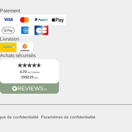
Paiement
Visa
Mastercard
PayPal
ApplePay
GooglePay
American Express
Cart Bancaire
Livraison
DHL GoGreen
Collisimo
Achats sécurisés
4.70
sur 5 étoiles
159219
avis
ique de confidentialité
Paramètres de confidentialité