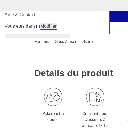
Nos boutiques
Aide & Contact
Vous etes dans
Modifier
Femmes
Hommes
Enfants
Femmes
Sacs à main
Skara
Details du produit
Polaire ultra
Convient pour
douce
classeurs à
anneaux (28 ×