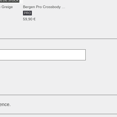
E DE STOCK
e Greige
Bergen Pro Crossbody Sandstone
PRO
59,90 €
E-mail
ence.