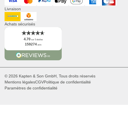
Visa
Mastercard
PayPal
ApplePay
GooglePay
American Express
Cart Bancaire
Revendeurs & B2B
Livraison
Newsletter
App
DHL GoGreen
Collisimo
Faits
Achats sécurisés
4.70
sur 5 étoiles
159274
avis
© 2026 Kapten & Son GmbH, Tous droits réservés
Mentions légales
CGV
Politique de confidentialité
Paramètres de confidentialité