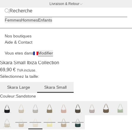
Livraison & Retour
BACK TO WORK —
offre gourde offerte
Femmes
Hommes
Enfants
Chloé
mesure
1,80 m
Nos boutiques
Femmes
Sacs à main
Skara
Aide & Contact
LIMITÉ
EN RUPTURE DE STOCK
Vous etes dans
Modifier
(2823)
Skara Small Ibiza Collection
69,90 €
TVA incluse.
Sélectionnez la taille:
Skara Large
Skara Small
Couleur:
Sandstone