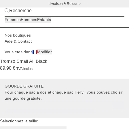
Livraison & Retour
BACK TO WORK —
offre gourde offerte
Femmes
Hommes
Enfants
Nos boutiques
Femmes
Sacs à dos
Tromso
Aide & Contact
EN RUPTURE DE STOCK
+ GOURDE GRATUITE
Vous etes dans
Modifier
(333)
Tromso Small All Black
89,90 €
TVA incluse.
GOURDE GRATUITE
Pour chaque sac à dos et chaque sac Hellvi, vous pouvez choisir
une gourde gratuite.
Sélectionnez la taille: