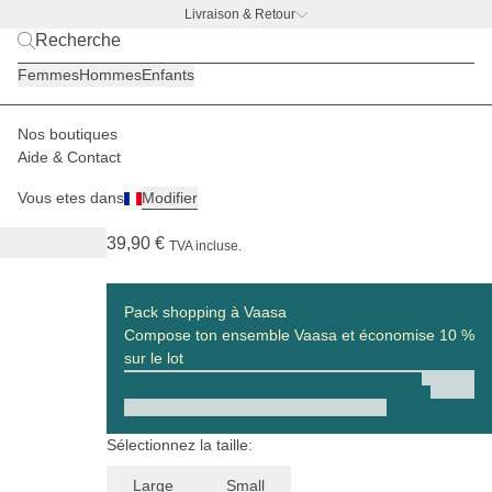
Livraison & Retour
BACK TO WORK —
offre gourde offerte
Femmes
Hommes
Enfants
Nos boutiques
Femmes
Paniers
Vaasa
Aide & Contact
(59)
Vous etes dans
Modifier
Vaasa Cooling Inlay Large All Black
39,90 €
TVA incluse.
Pack shopping à Vaasa
Compose ton ensemble Vaasa et économise 10 %
sur le lot
Sélectionnez la taille:
Large
Small