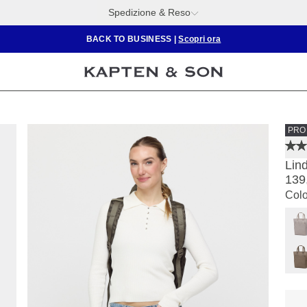
Spedizione & Reso
BACK TO BUSINESS
|
Scopri ora
PRO
Lin
139
Colo