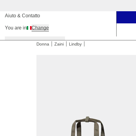
I nostri negozi
Aiuto & Contatto
You are in
Change
Donna
Uomo
Bambini
Donna
Zaini
Lindby