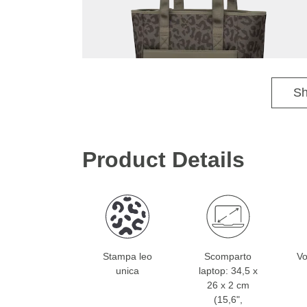
Sh
Product Details
Stampa leo
Scomparto
Vo
unica
laptop: 34,5 x
26 x 2 cm
(15,6",