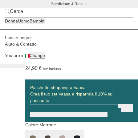
Spedizione & Reso
BACK TO BUSINESS –
l'offerta con borraccia gratis
Donna
Uomo
Bambini
I nostri negozi
Donna
Cesti della spesa
Vaasa
Aiuto & Contatto
(96)
You are in
Change
Vaasa Organizing Inlay Leo Dark Brown
24,90 €
IVA inclusa.
Pacchetto shopping a Vaasa
Crea il tuo set Vaasa e risparmia il 10% sul
pacchetto
Colore:
Marrone