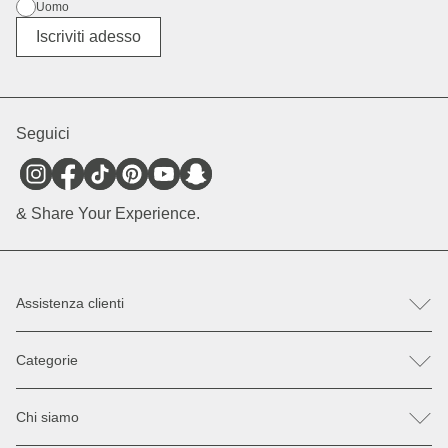
Uomo
Altro
Iscriviti adesso
Seguici
& Share Your Experience.
Assistenza clienti
FAQ
Categorie
Aiuto e contatto
Registra un reso / reclamo
Zaini
Parti di ricambio
Chi siamo
Borse
Pagamento & Spedizione
Occhiali da sole