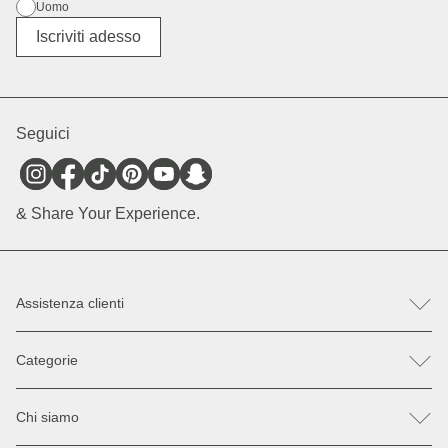
Uomo
Altro
Iscriviti adesso
Seguici
& Share Your Experience.
Assistenza clienti
FAQ
Categorie
Aiuto e contatto
Registra un reso / reclamo
Zaini
Parti di ricambio
Chi siamo
Borse
Pagamento & Spedizione
Occhiali da sole