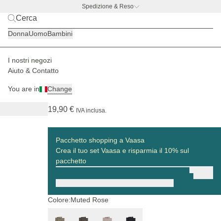
Spedizione & Reso
BACK TO BUSINESS –
l'offerta con borraccia gratis
Donna
Uomo
Bambini
I nostri negozi
Donna
Cesti della spesa
Vaasa
Aiuto & Contatto
(96)
You are in
Change
Vaasa Organizing Inlay Muted Rose
19,90 €
IVA inclusa.
Pacchetto shopping a Vaasa
Crea il tuo set Vaasa e risparmia il 10% sul
pacchetto
Colore:
Muted Rose