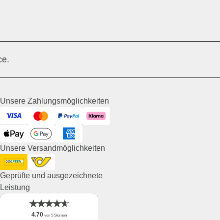
ce.
Unsere Zahlungsmöglichkeiten
Visa
Mastercard
PayPal
Klarna
ApplePay
GooglePay
American Express
Unsere Versandmöglichkeiten
DHL GoGreen
Post AT
Geprüfte und ausgezeichnete
Leistung
4.70
von 5 Sternen