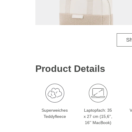
Sh
Product Details
Superweiches
Laptopfach: 35
V
Teddyfleece
x 27 cm (15,6'',
16'' MacBook)