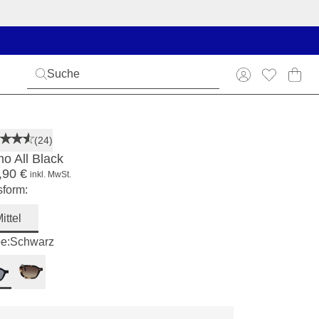
(24)
o All Black
,90 €
inkl. MwSt.
form:
ittel
e:
Schwarz