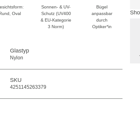
esichtsform:
Sonnen- & UV-
Bügel
Sho
Rund, Oval
Schutz (UV400
anpassbar
& EU-Kategorie
durch
3 Norm)
Optiker*in
Glastyp
Nylon
SKU
4251145263379