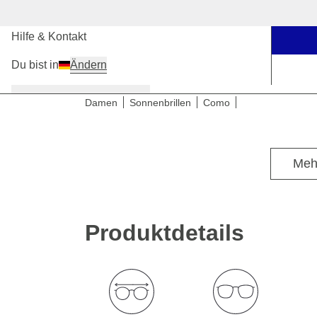
Unsere Stores
Hilfe & Kontakt
Du bist in
Ändern
Damen
Herren
Kinder
Damen
Sonnenbrillen
Como
Für mittlere Kopfgrößen
Meh
Produktdetails