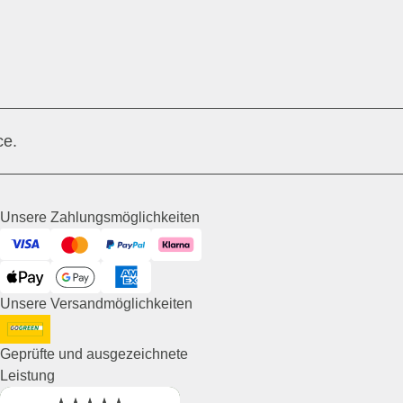
ce.
Unsere Zahlungsmöglichkeiten
Visa
Mastercard
PayPal
Klarna
ApplePay
GooglePay
American Express
Unsere Versandmöglichkeiten
DHL GoGreen
Geprüfte und ausgezeichnete
Leistung