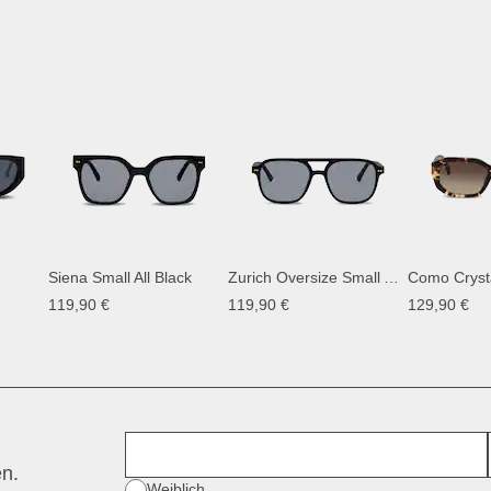
Siena Small All Black
Zurich Oversize Small All Black
119,90 €
119,90 €
129,90 €
Vorname
en.
Geschlecht
Weiblich