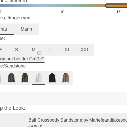
eraturbereich:
0°
0°
15°
e getragen von:
Frau
Mann
ße:
S
S
M
L
XL
XXL
sicher bei der Größe?
e:
Sandstone
p the Look:
Bali Crossbody Sandstone by Mariefeandjakesn
69,90 €