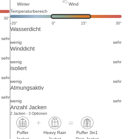
Winter
Wind
Temperaturbereich
30°
-20°
0°
15°
30°
Wasserdicht
sehr
wenig
sehr
Winddicht
sehr
wenig
sehr
Isoliert
sehr
wenig
sehr
Atmungsaktiv
sehr
wenig
sehr
Anzahl Jacken
2 Jacken - 3 Optionen
Puffer
Heavy Rain
Puffer 3in1