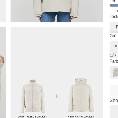
Temp
-2
Jack
Grö
X
Un
Farb
Sho