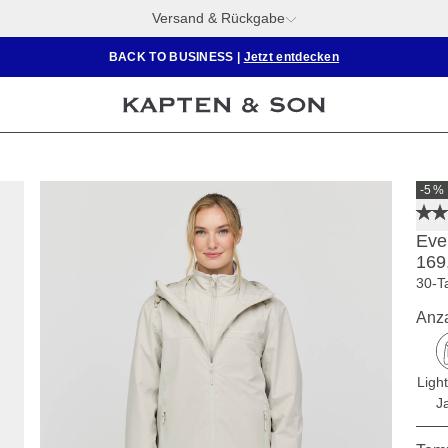
Versand & Rückgabe
BACK TO BUSINESS
|
Jetzt entdecken
-5 %
Eve
169
30-T
Anza
Ligh
J