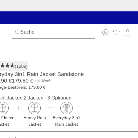
(1209)
ryday 3in1 Rain Jacket Sandstone
,90 €
179,80 €
inkl. MwSt.
age-Bestpreis: 179,80 €
hl Jacken:
2 Jacken - 3 Optionen
t Fleece
Heavy Rain
Everyday 3in1
acket
Jacket
Rain Jacket