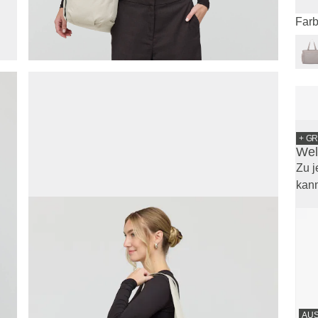
Farb
+ G
Wel
Zu j
kann
AU