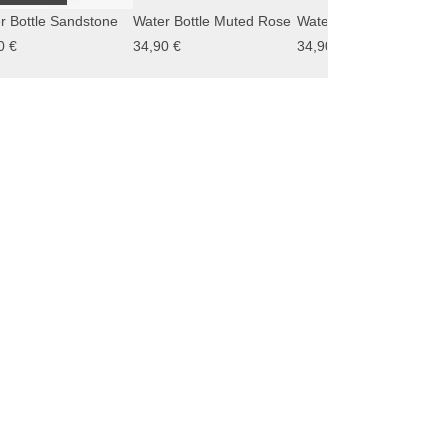
r Bottle Sandstone
Water Bottle Muted Rose
Water Bottle Le
0 €
34,90 €
34,90 €