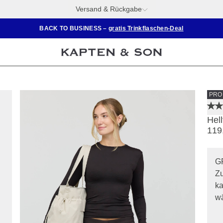
Versand & Rückgabe
BACK TO BUSINESS –
gratis Trinkflaschen-Deal
PRO
Hel
119
G
Zu
ka
wä