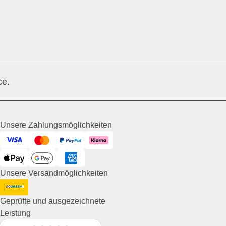
ce.
Unsere Zahlungsmöglichkeiten
Visa
Mastercard
PayPal
Klarna
ApplePay
GooglePay
American Express
Unsere Versandmöglichkeiten
DHL GoGreen
Geprüfte und ausgezeichnete
Leistung