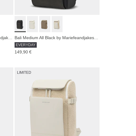
Bali Medium Sandstone by Mariefeandjakesnow
Bali Medium All Black by Mariefeandjakesnow
EVERYDAY
149,90 €
LIMITED