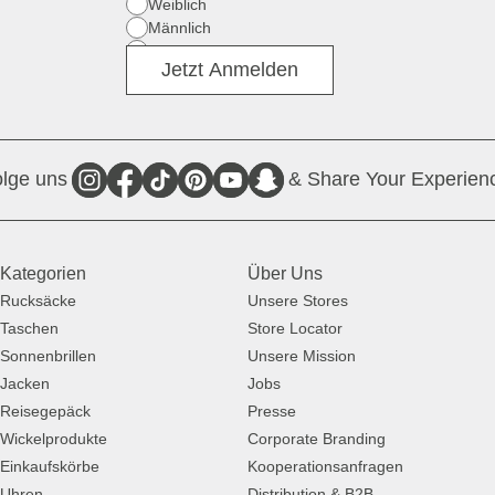
Geschlecht
Weiblich
Männlich
Divers
Jetzt Anmelden
lge uns
& Share Your Experien
Kategorien
Über Uns
Rucksäcke
Unsere Stores
Taschen
Store Locator
Sonnenbrillen
Unsere Mission
Jacken
Jobs
Reisegepäck
Presse
Wickelprodukte
Corporate Branding
Einkaufskörbe
Kooperationsanfragen
Uhren
Distribution & B2B