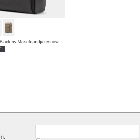
l Black by Mariefeandjakesnow
EL
Vorname
en.