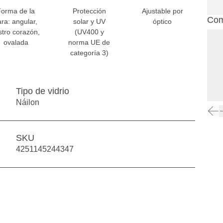
Forma de la
Protección
Ajustable por
Com
ara: angular,
solar y UV
óptico
stro corazón,
(UV400 y
ovalada
norma UE de
categoría 3)
Tipo de vidrio
Náilon
SKU
4251145244347