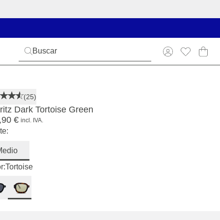
(25)
ritz Dark Tortoise Green
,90 €
incl. IVA.
te:
Medio
r:
Tortoise