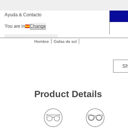
Nuestras tiendas
Ayuda & Contacto
You are in
Change
Mujer
Hombre
Niños
Hombre
Gafas de sol
Para tallas de cabeza medianas
Sh
Product Details