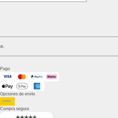
e.
Pago
Visa
Mastercard
PayPal
Klarna
ApplePay
GooglePay
American Express
Opciones de envío
DHL GoGreen
Compra segura