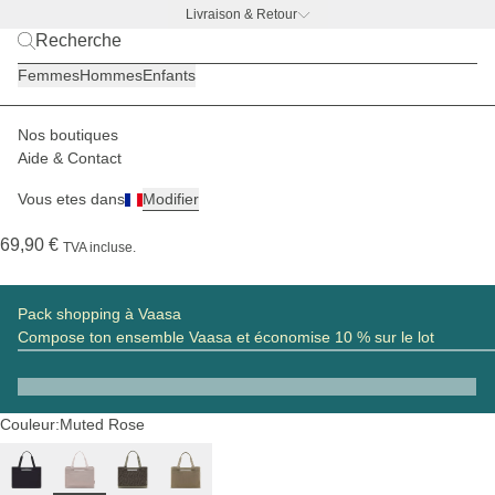
Livraison & Retour
BACK TO WORK |
Découvrir maintenant
Femmes
Hommes
Enfants
Nos boutiques
Femmes
Paniers
Vaasa
Aide & Contact
(293)
Vous etes dans
Modifier
Vaasa Shopping Basket Muted Rose
69,90 €
TVA incluse.
Pack shopping à Vaasa
Compose ton ensemble Vaasa et économise 10 % sur le lot
Couleur:
Muted Rose