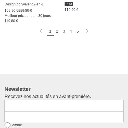
Design polyvalent 2-en-1
PRO
119,90 €
109,90 €
119,80 €
Meilleur prix pendant 30 jours :
119,80 €
1
2
3
4
5
Newsletter
Recevez nos actualités en avant-première.
Prénom
E-mail
Sexe
Femme