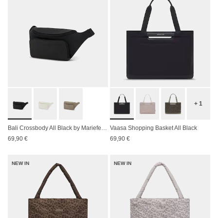
+ 1
Bali Crossbody All Black by Mariefeandjakesnow
Vaasa Shopping Basket All Black
69,90 €
69,90 €
NEW IN
NEW IN