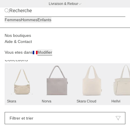
Livraison & Retour
BACK TO WORK |
Découvrir maintenant
Femmes
Hommes
Enfants
Nos boutiques
Aide & Contact
Sacs à main
107
Vous etes dans
Modifier
Collections
Skara
Norva
Skara Cloud
Hellvi
Filtrer et trier