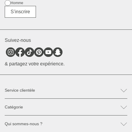
Homme
Divers
S'inscrire
Suivez-nous
& partagez votre expérience.
Service clientèle
FAQ
Catégorie
Contactez-nous
Retour & Réclamation
Sacs à dos
Pièces détachées
Qui sommes-nous ?
Sacs à main
Paiement & Livraison
Lunettes de soleil