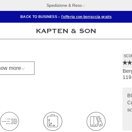
Spedizione & Reso
BACK TO BUSINESS –
l'offerta con borraccia gratis
Mia è alta 1,74 m
SCOR
ow more
Ber
119
B
Co
sc