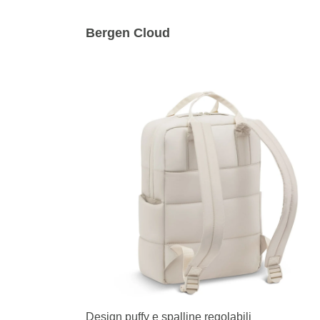
Bergen Cloud
Design puffy e spalline regolabili