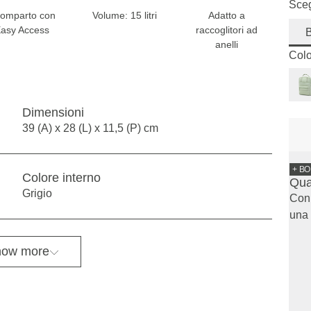
Sceg
omparto con
Volume: 15 litri
Adatto a
asy Access
raccoglitori ad
anelli
Colo
Dimensioni
39 (A) x 28 (L) x 11,5 (P) cm
+ B
Colore interno
Qua
Grigio
Con 
una 
ow more