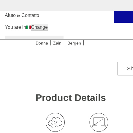
I nostri negozi
Aiuto & Contatto
You are in
Change
Donna
Uomo
Bambini
Donna
Zaini
Bergen
Sh
Product Details