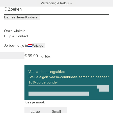
Verzending & Retour
BACK TO WORK
|
Ontdek nu
Dames
Heren
Kinderen
Onze winkels
Dames
Boodschappenmanden
Vaasa
Hulp & Contact
(57)
Je bevindt je in
Wijzigen
Vaasa Cooling Inlay Large All Black
€ 39,90
incl. btw.
Vaasa-shoppingpakket
Stel je eigen Vaasa-combinatie samen en bespaar
10% op de bundel
Kies je maat:
Large
Small