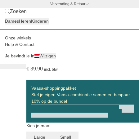
Verzending & Retour
Michelle Walk x Kapten & Son
Dames
Heren
Kinderen
Onze winkels
Dames
Boodschappenmanden
Vaasa
Hulp & Contact
(61)
Je bevindt je in
Wijzigen
Vaasa Cooling Inlay Large Dusty Khaki
€ 39,90
incl. btw.
Vaasa-shoppingpakket
Stel je eigen Vaasa-combinatie samen en bespaar
10% op de bundel
Kies je maat:
Large
Small