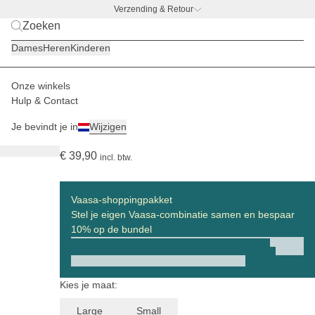
Verzending & Retour
BACK TO WORK –
gratis drinkfles-deal
Dames
Heren
Kinderen
Onze winkels
Dames
Boodschappenmanden
Vaasa
Hulp & Contact
(59)
Je bevindt je in
Wijzigen
Vaasa Cooling Inlay Large Muted Rose
€ 39,90
incl. btw.
Vaasa-shoppingpakket
Stel je eigen Vaasa-combinatie samen en bespaar
10% op de bundel
Kies je maat:
Large
Small