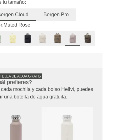
e tu tamaño:
Bergen Cloud
Bergen Pro
r:
Muted Rose
TELLA DE AGUA GRATIS
ál prefieres?
cada mochila y cada bolso Hellvi, puedes
ir una botella de agua gratuita.