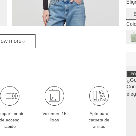
Elig
Colo
ow more
+ BO
¿Cu
Con 
eleg
mpartimento
Volumen: 15
Apto para
de acceso
litros
carpeta de
rápido
anillas