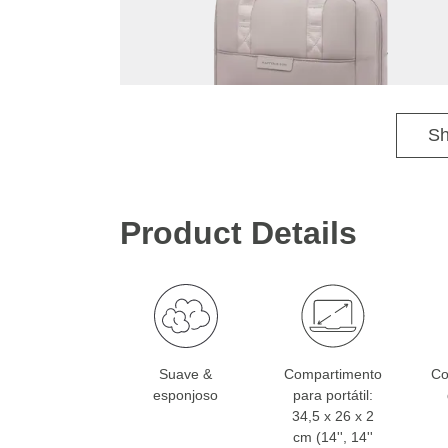
Sh
Product Details
Suave &
Compartimento
Co
esponjoso
para portátil:
34,5 x 26 x 2
cm (14'', 14''