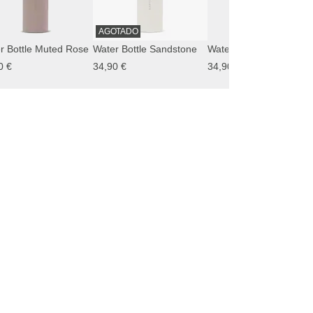
AGOTADO
r Bottle Muted Rose
Water Bottle Sandstone
Water Bottle Le
0 €
34,90 €
34,90 €