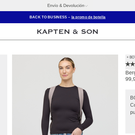
Envío & Devolución
BACK TO BUSINESS –
la promo de botella
+ BO
Ber
99,
B
Co
pu