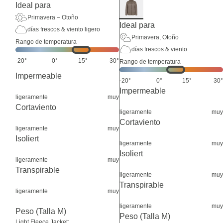
Ideal para
Primavera – Otoño
Ideal para
días frescos & viento ligero
Primavera, Otoño
Rango de temperatura
días frescos & viento
-20°
0°
15°
30°
Rango de temperatura
Impermeable
-20°
0°
15°
30°
Impermeable
ligeramente
muy
Cortaviento
ligeramente
muy
Cortaviento
ligeramente
muy
Isoliert
ligeramente
muy
Isoliert
ligeramente
muy
Transpirable
ligeramente
muy
Transpirable
ligeramente
muy
ligeramente
muy
Peso (Talla M)
Peso (Talla M)
Light Fleece Jacket: