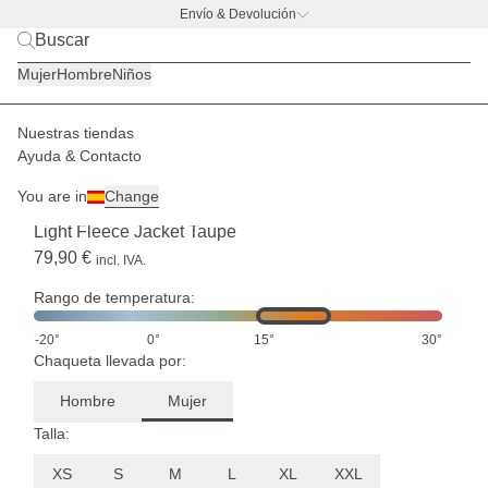
Envío & Devolución
BACK TO BUSINESS –
la promo de botella
Mujer
Hombre
Niños
Nuestras tiendas
Mujer
Chaquetas
Chaquetas de tejido polar
Ayuda & Contacto
ENVÍO A FINALES DE AGOSTO
You are in
Change
(3)
Light Fleece Jacket Taupe
79,90 €
incl. IVA.
Rango de temperatura:
-20°
0°
15°
30°
Chaqueta llevada por:
Hombre
Mujer
Talla:
XS
S
M
L
XL
XXL