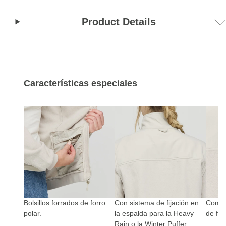
Product Details
Características especiales
Bolsillos forrados de forro
Con sistema de fijación en
Combi
polar.
la espalda para la Heavy
de for
Rain o la Winter Puffer