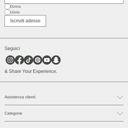
Genere
Donna
Uomo
Altro
Iscriviti adesso
Seguici
& Share Your Experience.
Assistenza clienti
FAQ
Categorie
Aiuto e contatto
Registra un reso / reclamo
Zaini
Parti di ricambio