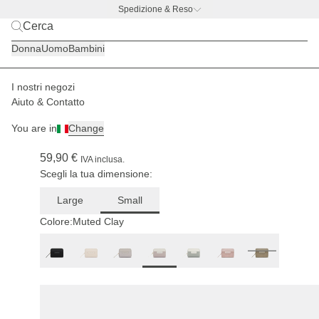
Spedizione & Reso
BACK TO BUSINESS –
l'offerta con borraccia gratis
Donna
Uomo
Bambini
I nostri negozi
Donna
Accessori
Portafogli
Aiuto & Contatto
(320)
You are in
Change
Bergen Pro Wallet Small Muted Clay
59,90 €
IVA inclusa.
Scegli la tua dimensione:
Large
Small
Colore:
Muted Clay