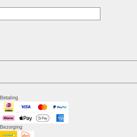
E-mail
Betaling
Visa
iDeal
Mastercard
PayPal
Klarna
ApplePay
GooglePay
American Express
Bezorging