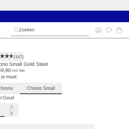
(167)
ono Small Gold Steel
49,90
incl. btw.
 je maat:
Chrono
Chrono Small
r:
Goud