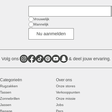
Voornaam
Geslacht
Vrouwelijk
Mannelijk
Divers
Nu aanmelden
Volg ons
& deel jouw ervaring.
Categorieën
Over ons
Rugzakken
Onze stores
Tassen
Verkooppunten
Zonnebrillen
Onze missie
Jassen
Jobs
Bagage
Pers