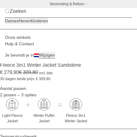
Verzending & Retour
Michelle Walk x Kapten & Son
Dames
Heren
Kinderen
Onze winkels
Dames
Jassen
3in1 jassen sets
Hulp & Contact
3IN1 SET
-9%
Je bevindt je in
Wijzigen
(0)
Fleece 3in1 Winter Jacket Sandstone
€ 279,90
€ 309,80
incl. btw.
30 dagen beste prijs: € 309,80
Aantal jassen:
2 jassen – 3 opties
Light Fleece
Winter Puffer
Fleece 3in1
Jacket
Jacket
Winter Jacket
Temperatuurbereik: