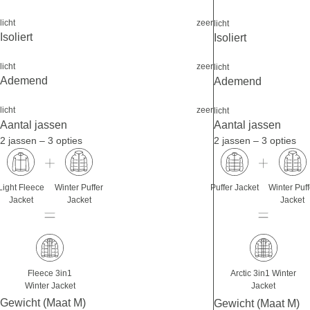
licht
zeer
licht
Isoliert
Isoliert
licht
zeer
licht
Ademend
Ademend
licht
zeer
licht
Aantal jassen
Aantal jassen
2 jassen – 3 opties
2 jassen – 3 opties
Light Fleece
Winter Puffer
Puffer Jacket
Winter Puff
Jacket
Jacket
Jacket
Fleece 3in1
Arctic 3in1 Winter
Winter Jacket
Jacket
Gewicht (Maat M)
Gewicht (Maat M)