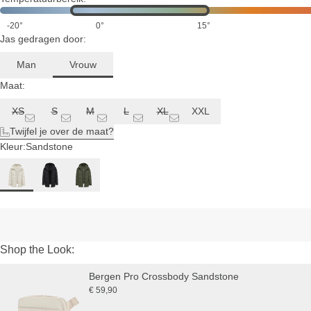
-20°
0°
15°
Jas gedragen door:
Man
Vrouw
Maat:
XS
S
M
L
XL
XXL
Twijfel je over de maat?
Kleur:
Sandstone
Shop the Look:
Bergen Pro Crossbody Sandstone
€ 59,90