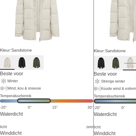
Kleur:
Sandstone
Kleur:
Sandstone
Beste voor
Beste voor
Winter
Strenge winter
Wind, kou & sneeuw
Koude wind & extre
Temperatuurbereik
Temperatuurbereik
-20°
0°
15°
30°
-20°
0°
Waterdicht
Waterdicht
licht
zeer
licht
Winddicht
Winddicht