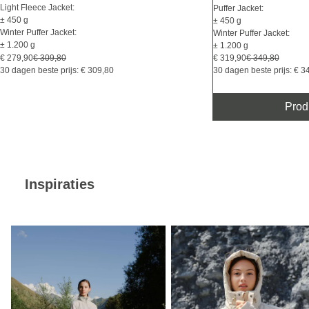
Light Fleece Jacket:
Puffer Jacket:
± 450 g
± 450 g
Winter Puffer Jacket:
Winter Puffer Jacket:
± 1.200 g
± 1.200 g
€ 319,90
€ 349,80
€ 279,90
€ 309,80
30 dagen beste prijs: € 3
30 dagen beste prijs: € 309,80
Prod
Inspiraties