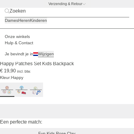
Verzending & Retour
BACK TO WORK
|
Ontdek nu
Dames
Heren
Kinderen
Onze winkels
Kinderen
Rugzakken
Patches
Hulp & Contact
UITVERKOCHT
Je bevindt je in
Wijzigen
(23)
Happy Patches Set Kids Backpack
€ 19,90
incl. btw.
Kleur:
Happy
Een perfecte match:
Fyn Kids Rose Clay