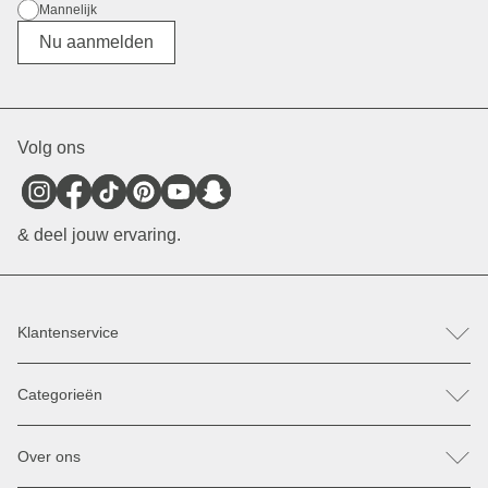
Mannelijk
Divers
Nu aanmelden
Volg ons
& deel jouw ervaring.
Klantenservice
FAQ
Categorieën
Hulp & Contact
Retour / Klacht indienen
Rugzakken
Reserveonderdelen
Over ons
Tassen
Betaling & Verzending
Zonnebrillen