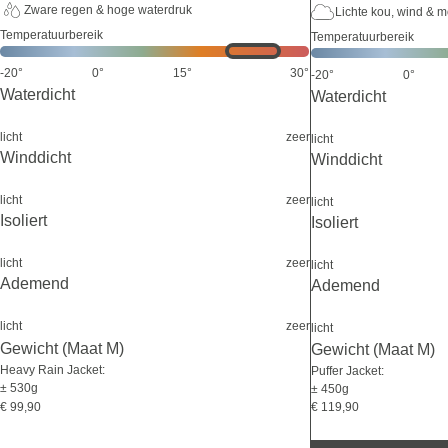
Zware regen & hoge waterdruk
Lichte kou, wind & 
Temperatuurbereik
Temperatuurbereik
-20°
0°
15°
30°
-20°
0°
Waterdicht
Waterdicht
licht
zeer
licht
Winddicht
Winddicht
licht
zeer
licht
Isoliert
Isoliert
licht
zeer
licht
Ademend
Ademend
licht
zeer
licht
Gewicht (Maat M)
Gewicht (Maat M)
Heavy Rain Jacket:
Puffer Jacket:
± 530g
± 450g
€ 119,90
€ 99,90