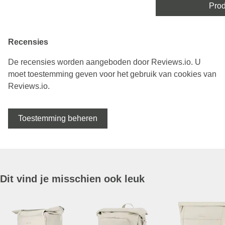
Prod
Recensies
De recensies worden aangeboden door Reviews.io. U
moet toestemming geven voor het gebruik van cookies van
Reviews.io.
Toestemming beheren
Dit vind je misschien ook leuk