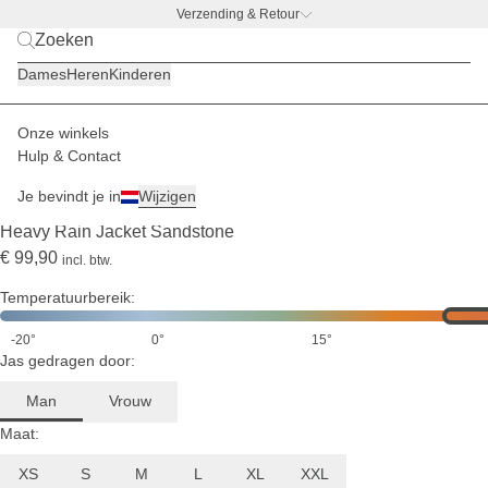
Verzending & Retour
BACK TO WORK –
gratis drinkfles-deal
Dames
Heren
Kinderen
Onze winkels
Heren
Jassen
Tussenjassen
Hulp & Contact
VERZENDING EIND AUGUSTUS
Je bevindt je in
Wijzigen
(4)
Heavy Rain Jacket Sandstone
€ 99,90
incl. btw.
Temperatuurbereik:
-20°
0°
15°
Jas gedragen door:
Man
Vrouw
Maat:
XS
S
M
L
XL
XXL