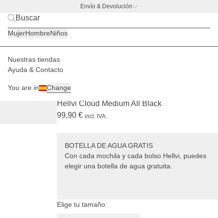
Envío & Devolución
BACK TO BUSINESS –
la promo de botella
Mujer
Hombre
Niños
Paulina mide
1,74 m
Nuestras tiendas
Mujer
Bolsos
Hellvi
Ayuda & Contacto
+ BOTELLA DE AGUA GRATIS
You are in
Change
(837)
Hellvi Cloud Medium All Black
99,90 €
incl. IVA.
BOTELLA DE AGUA GRATIS
Con cada mochila y cada bolso Hellvi, puedes
elegir una botella de agua gratuita.
Elige tu tamaño: