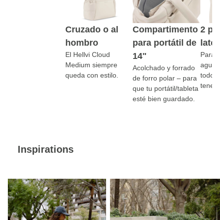
Cruzado o al
Compartimento
2 po
hombro
para portátil de
late
El Hellvi Cloud
Para t
14"
Medium siempre
agua,
Acolchado y forrado
queda con estilo.
todo l
de forro polar – para
tener
que tu portátil/tableta
esté bien guardado.
Inspirations