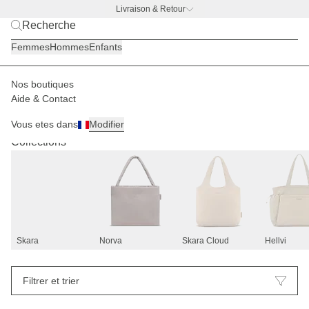
Livraison & Retour
BACK TO WORK —
offre gourde offerte
Femmes
Hommes
Enfants
Nos boutiques
Aide & Contact
Sacs de voyage
Bagages
14
Vous etes dans
Modifier
Collections
Skara
Norva
Skara Cloud
Hellvi
Filtrer et trier