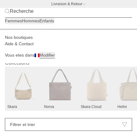
Livraison & Retour
BACK TO WORK —
offre gourde offerte
Femmes
Hommes
Enfants
Nos boutiques
Aide & Contact
Shopper
Sacs à main
3
Vous etes dans
Modifier
Collections
Skara
Norva
Skara Cloud
Hellvi
Filtrer et trier