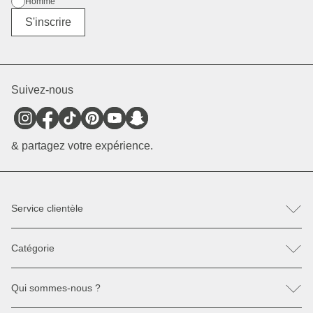
Homme
Divers
S'inscrire
Suivez-nous
& partagez votre expérience.
Service clientèle
FAQ
Catégorie
Contactez-nous
Retour & Réclamation
Sacs à dos
Pièces détachées
Qui sommes-nous ?
Sacs à main
Paiement & Livraison
Lunettes de soleil