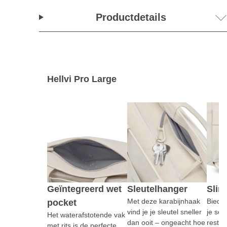
Productdetails
Hellvi Pro Large
Geïntegreerd wet
Sleutelhanger
Slim
Met deze karabijnhaak
Biedt 
pocket
vind je je sleutel sneller
je sc
Het waterafstotende vak
dan ooit – ongeacht hoe
rest s
met rits is de perfecte