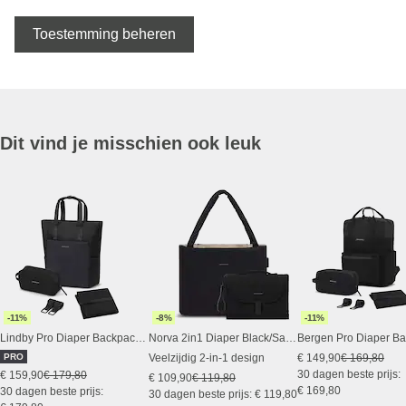
Toestemming beheren
Dit vind je misschien ook leuk
-11%
-8%
-11%
Lindby Pro Diaper Backpack Set All Black
Norva 2in1 Diaper Black/Sand
PRO
Veelzijdig 2-in-1 design
€ 149,90
€ 169,80
30 dagen beste prijs:
€ 159,90
€ 179,80
€ 109,90
€ 119,80
€ 169,80
30 dagen beste prijs:
30 dagen beste prijs: € 119,80