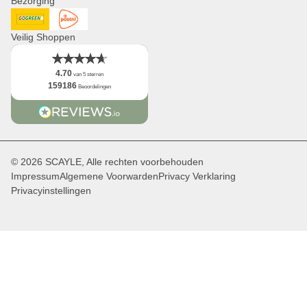
Bezorging
Feiten
DHL GoGreen
Post NL
Veilig Shoppen
4.70
van 5 sterren
159186
Beoordelingen
© 2026 SCAYLE, Alle rechten voorbehouden
Impressum
Algemene Voorwarden
Privacy Verklaring
Privacyinstellingen