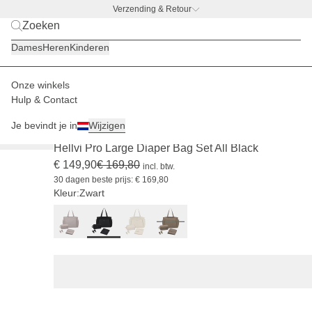
Verzending & Retour
BACK TO WORK
|
Ontdek nu
Dames
Heren
Kinderen
Onze winkels
Kinderen
Luierrugzakken & Luiertassen
Luiertassen
Hulp & Contact
-11%
Je bevindt je in
Wijzigen
(26)
Hellvi Pro Large Diaper Bag Set All Black
€ 149,90
€ 169,80
incl. btw.
30 dagen beste prijs: € 169,80
Kleur:
Zwart