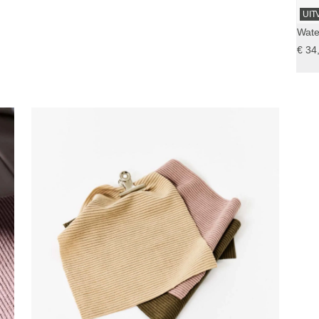
UIT
Wate
€ 34