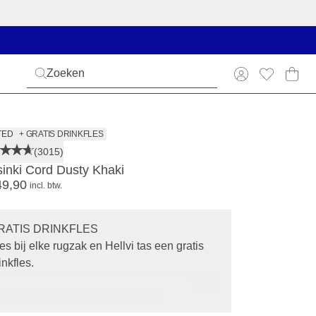
TED
+ GRATIS DRINKFLES
(3015)
sinki Cord Dusty Khaki
49,90
incl. btw.
RATIS DRINKFLES
es bij elke rugzak en Hellvi tas een gratis
inkfles.