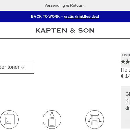
Verzending & Retour
BACK TO WORK –
gratis drinkfles-deal
Anna is 1,76 m
LIMI
er tonen
Hel
€ 1
G
Ki
dr