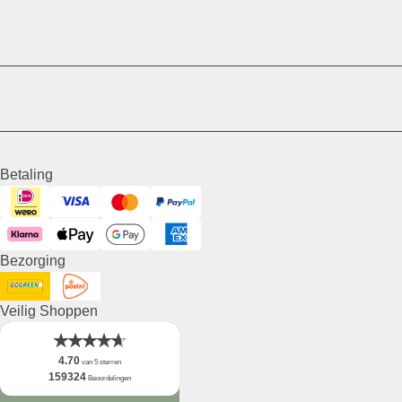
Betaling
Visa
iDeal
Mastercard
PayPal
Klarna
ApplePay
GooglePay
American Express
Bezorging
DHL GoGreen
Post NL
Veilig Shoppen
4.70
van 5 sterren
159324
Beoordelingen