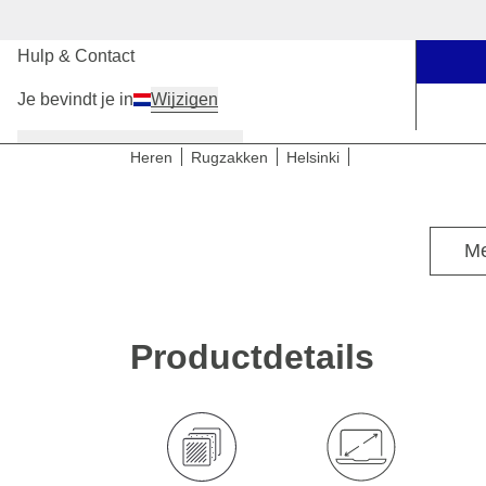
Onze winkels
Hulp & Contact
Je bevindt je in
Wijzigen
Dames
Heren
Kinderen
Heren
Rugzakken
Helsinki
Leo is 1,85 m
Me
Productdetails