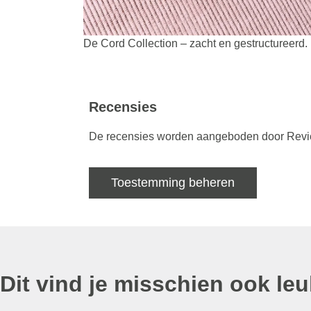
De Cord Collection – zacht en gestructureerd.
Recensies
De recensies worden aangeboden door Review
Toestemming beheren
Dit vind je misschien ook leu