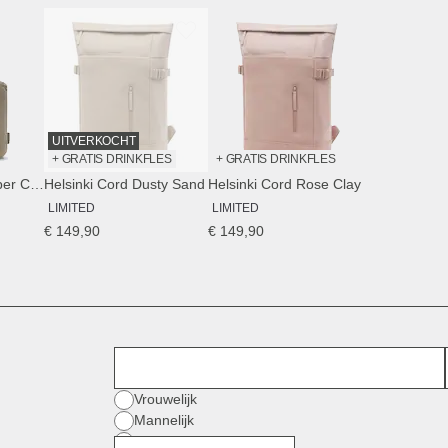
UITVERKOCHT
+ GRATIS DRINKFLES
+ GRATIS DRINKFLES
Skara Cloud Shopper Cord Dusty Khaki
Helsinki Cord Dusty Sand
Helsinki Cord Rose Clay
LIMITED
LIMITED
€ 149,90
€ 149,90
Voornaam
Geslacht
Vrouwelijk
Mannelijk
Divers