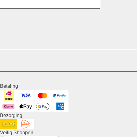
E-mail
Betaling
Visa
iDeal
Mastercard
PayPal
Klarna
ApplePay
GooglePay
American Express
Bezorging
DHL GoGreen
Post NL
Veilig Shoppen