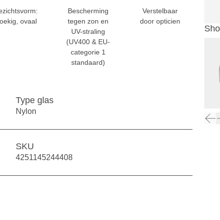
ezichtsvorm:
Bescherming
Verstelbaar
oekig, ovaal
tegen zon en
door opticien
Sho
UV-straling
(UV400 & EU-
categorie 1
standaard)
Type glas
Nylon
SKU
4251145244408