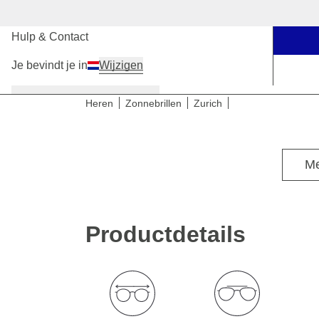
Onze winkels
Hulp & Contact
Je bevindt je in
Wijzigen
Dames
Heren
Kinderen
Heren
Zonnebrillen
Zurich
Voor een breed hoofd
Me
Productdetails