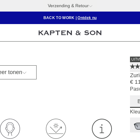
Verzending & Retour
BACK TO WORK
|
Ontdek nu
UIT
er tonen
Zur
€ 1
Pas
Kleu