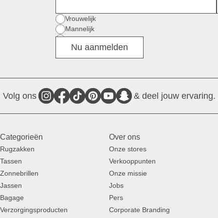
Voornaam
Geslacht
Vrouwelijk
Mannelijk
Divers
Nu aanmelden
Volg ons
& deel jouw ervaring.
Categorieën
Over ons
Rugzakken
Onze stores
Tassen
Verkooppunten
Zonnebrillen
Onze missie
Jassen
Jobs
Bagage
Pers
Verzorgingsproducten
Corporate Branding