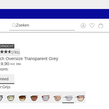
VERKOCHT
(781)
ich Oversize Transparent Grey
19,90
incl. btw.
vorm:
Breed
r:
Grijs