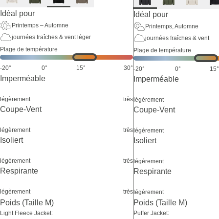
Idéal pour
Idéal pour
Printemps – Automne
Printemps, Automne
journées fraîches & vent léger
journées fraîches & vent
Plage de température
Plage de température
-20°
0°
15°
30°
-20°
0°
15°
Imperméable
Imperméable
légèrement
très
légèrement
Coupe-Vent
Coupe-Vent
légèrement
très
légèrement
Isoliert
Isoliert
légèrement
très
légèrement
Respirante
Respirante
légèrement
très
légèrement
Poids (Taille M)
Poids (Taille M)
Light Fleece Jacket:
Puffer Jacket: