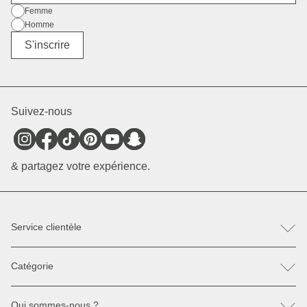
Sexe
Femme
Homme
Divers
S'inscrire
Suivez-nous
& partagez votre expérience.
Service clientèle
FAQ
Catégorie
Contactez-nous
Retour & Réclamation
Sacs à dos
Pièces détachées
Qui sommes-nous ?