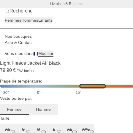
Livraison & Retour
BACK TO WORK |
Découvrir maintenant
Femmes
Hommes
Enfants
Nos boutiques
Femmes
Vestes
Vestes polaires
Aide & Contact
EN RUPTURE DE STOCK
Vous etes dans
Modifier
(1)
Light Fleece Jacket All Black
79,90 €
TVA incluse.
Plage de température:
-20°
0°
15°
Veste portée par:
Femme
Homme
Taille:
XS
S
M
L
XL
XXL