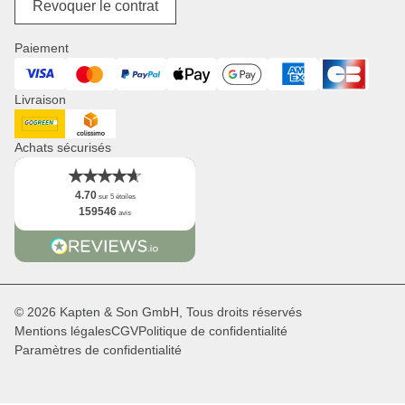
Notre mission
Revoquer le contrat
Produits à langer
On recrute !
Paniers de courses
Presse
Paiement
Montres
Corporate Branding
Visa
Mastercard
PayPal
ApplePay
GooglePay
American Express
Cart Bancaire
Revendeurs & B2B
Livraison
Newsletter
App
DHL GoGreen
Collisimo
Faits
Achats sécurisés
4.70
sur 5 étoiles
159546
avis
© 2026 Kapten & Son GmbH, Tous droits réservés
Mentions légales
CGV
Politique de confidentialité
Paramètres de confidentialité