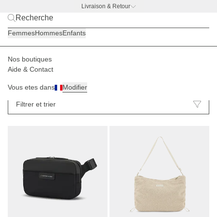
Livraison & Retour
L'offre gourde
– Dans la limite des stocks !
Femmes
Hommes
Enfants
Nos boutiques
Aide & Contact
Sacs banane
Sacs à main
63
Vous etes dans
Modifier
Filtrer et trier